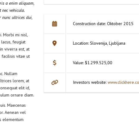
uris a enim aliquam,
t nec vehicula.
 nunc ultrices dui,
Construction date: Oktober 2015
. Morbi mi nisl,
 lacus, feugiat
Location: Slovenija, Ljubljana
n viverra est, at
acilisis vitae ut
Value: $1.299.525,00
c. Nullam
ltrices lorem, at
Investors website:
www.clickhere.c
onsequat elit id,
tibulum ornare diam.
quis. Maecenas
lor. Aenean vel
lus elementum