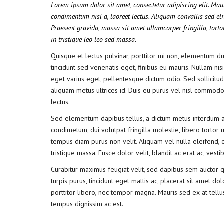
Lorem ipsum dolor sit amet, consectetur adipiscing elit. Ma
condimentum nisl a, laoreet lectus. Aliquam convallis sed eli
Praesent gravida, massa sit amet ullamcorper fringilla, tortor
in tristique leo leo sed massa.
Quisque et lectus pulvinar, porttitor mi non, elementum dui
tincidunt sed venenatis eget, finibus eu mauris. Nullam nisi
eget varius eget, pellentesque dictum odio. Sed sollicitudi
aliquam metus ultrices id. Duis eu purus vel nisl commodo f
lectus.
Sed elementum dapibus tellus, a dictum metus interdum a
condimetum, dui volutpat fringilla molestie, libero tortor u
tempus diam purus non velit. Aliquam vel nulla eleifend, c
tristique massa. Fusce dolor velit, blandit ac erat ac, ves
Curabitur maximus feugiat velit, sed dapibus sem auctor 
turpis purus, tincidunt eget mattis ac, placerat sit amet do
porttitor libero, nec tempor magna. Mauris sed ex at tel
tempus dignissim ac est.