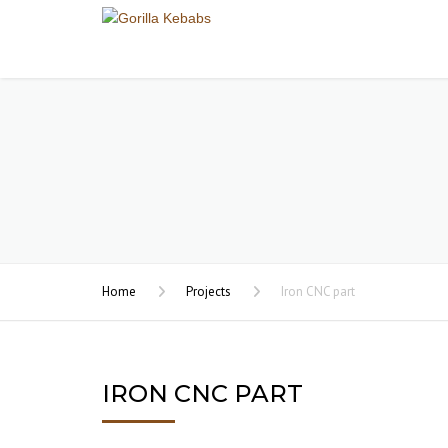
Home
Projects
Iron CNC part
IRON CNC PART