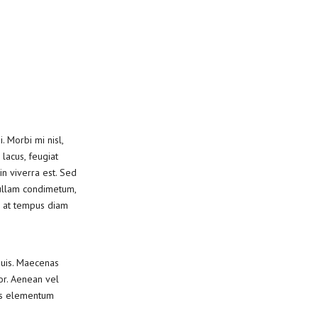
. Morbi mi nisl,
 lacus, feugiat
in viverra est. Sed
Nullam condimetum,
m, at tempus diam
quis. Maecenas
lor. Aenean vel
lus elementum