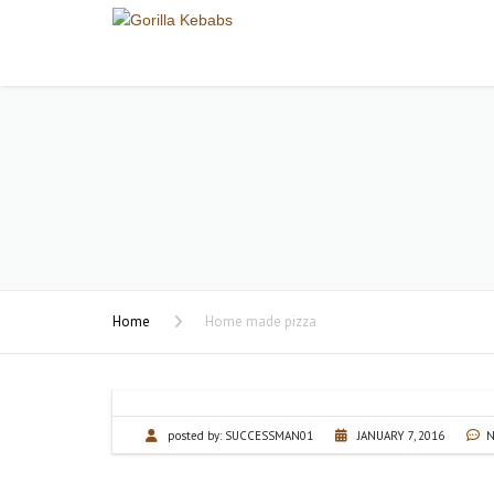
Home
Home made pizza
posted by:
SUCCESSMAN01
JANUARY 7, 2016