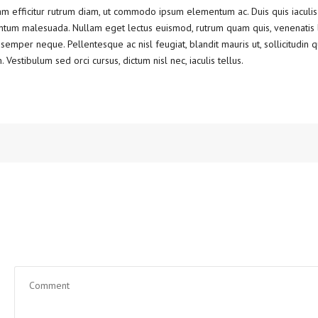
Nam efficitur rutrum diam, ut commodo ipsum elementum ac. Duis quis iaculis
ntum malesuada. Nullam eget lectus euismod, rutrum quam quis, venenatis l
semper neque. Pellentesque ac nisl feugiat, blandit mauris ut, sollicitudin 
stibulum sed orci cursus, dictum nisl nec, iaculis tellus.