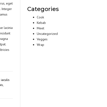
rus, eget
Categories
. Integer
ivamus
Cook
Kebab
ue lacinia
Meet
incidunt
Uncategorized
 magna
Vegges
tpat.
Wrap
tricies
iaculis
is,