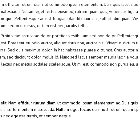
Nam efficitur rutrum diam, ut commodo ipsum elementum. Duis quis iaculis pu
malesuada. Nullam eget lectus euismod, rutrum quam quis, venenatis ligula
neque. Pellentesque ac nisl feugiat, blandit mauris ut, sollicitudin quam. V
 sed orci cursus, dictum nisl nec, iaculis tellus.
 Proin vitae arcu vitae dolor porttitor vestibulum sed non dolor. Pellentesq
st. Praesent eu odio auctor, aliquet risus non, auctor nisl. Vivamus dictum t
ra. Sed quis maximus dolor. In hac habitasse platea dictumst. Cras auctor
, sed tincidunt dolor mollis id. Nunc sed lacus semper mauris lacinia volu
 lectus nec metus sodales scelerisque. Ut mi est, commodo non purus eu, ul
 elit. Nam efficitur rutrum diam, ut commodo ipsum elementum ac. Duis quis 
 ac ante fermentum malesuada. Nullam eget lectus euismod, rutrum quam qu
us nec egestas turpis, et semper neque.