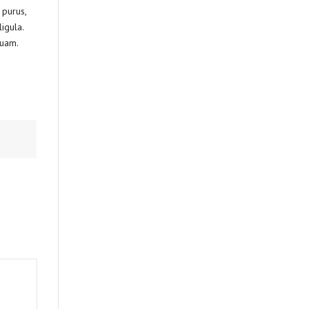
 purus,
igula.
quam.