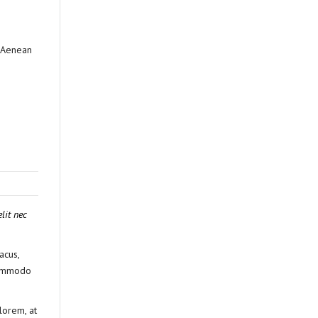
. Aenean
lit nec
acus,
 commodo
lorem, at