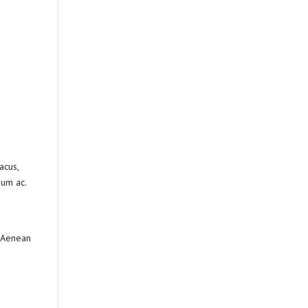
acus,
dum ac.
. Aenean