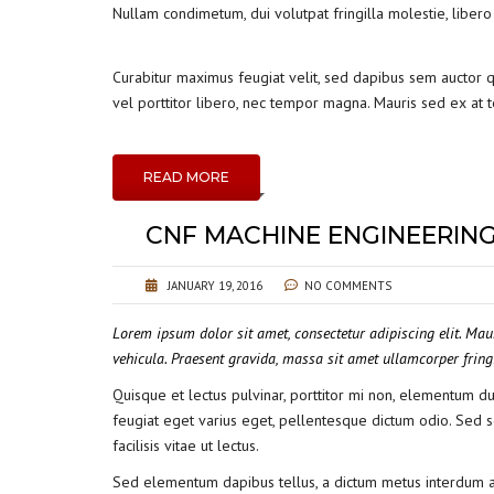
Nullam condimetum, dui volutpat fringilla molestie, libero
Curabitur maximus feugiat velit, sed dapibus sem auctor qu
vel porttitor libero, nec tempor magna. Mauris sed ex at 
READ MORE
CNF MACHINE ENGINEERIN
JANUARY 19, 2016
NO COMMENTS
Lorem ipsum dolor sit amet, consectetur adipiscing elit. Mau
vehicula. Praesent gravida, massa sit amet ullamcorper fringil
Quisque et lectus pulvinar, porttitor mi non, elementum dui.
feugiat eget varius eget, pellentesque dictum odio. Sed so
facilisis vitae ut lectus.
Sed elementum dapibus tellus, a dictum metus interdum ac. 