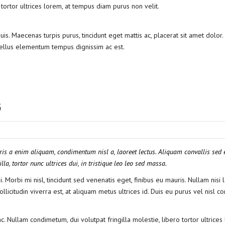
 tortor ultrices lorem, at tempus diam purus non velit.
is. Maecenas turpis purus, tincidunt eget mattis ac, placerat sit amet dolor
tellus elementum tempus dignissim ac est.
G
ris a enim aliquam, condimentum nisl a, laoreet lectus. Aliquam convallis sed e
la, tortor nunc ultrices dui, in tristique leo leo sed massa.
 Morbi mi nisl, tincidunt sed venenatis eget, finibus eu mauris. Nullam nisi l
llicitudin viverra est, at aliquam metus ultrices id. Duis eu purus vel nisl
Nullam condimetum, dui volutpat fringilla molestie, libero tortor ultrices 