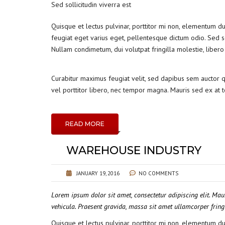
Sed sollicitudin viverra est
Quisque et lectus pulvinar, porttitor mi non, elementum dui.
feugiat eget varius eget, pellentesque dictum odio. Sed s
Nullam condimetum, dui volutpat fringilla molestie, libero
Curabitur maximus feugiat velit, sed dapibus sem auctor qu
vel porttitor libero, nec tempor magna. Mauris sed ex at 
READ MORE
WAREHOUSE INDUSTRY
JANUARY 19, 2016
NO COMMENTS
Lorem ipsum dolor sit amet, consectetur adipiscing elit. Mau
vehicula. Praesent gravida, massa sit amet ullamcorper fringil
Quisque et lectus pulvinar, porttitor mi non, elementum dui.