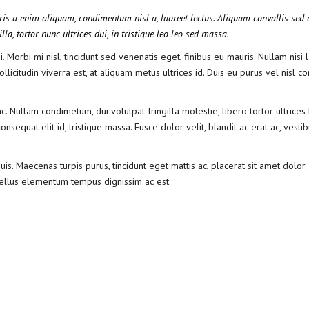
ris a enim aliquam, condimentum nisl a, laoreet lectus. Aliquam convallis sed e
la, tortor nunc ultrices dui, in tristique leo leo sed massa.
 Morbi mi nisl, tincidunt sed venenatis eget, finibus eu mauris. Nullam nisi l
llicitudin viverra est, at aliquam metus ultrices id. Duis eu purus vel nisl
Nullam condimetum, dui volutpat fringilla molestie, libero tortor ultrices 
nsequat elit id, tristique massa. Fusce dolor velit, blandit ac erat ac, vesti
is. Maecenas turpis purus, tincidunt eget mattis ac, placerat sit amet dolor
tellus elementum tempus dignissim ac est.