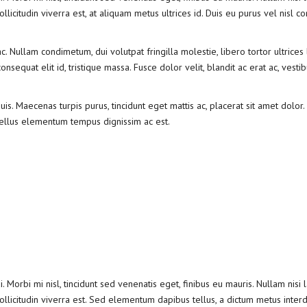
llicitudin viverra est, at aliquam metus ultrices id. Duis eu purus vel nisl
Nullam condimetum, dui volutpat fringilla molestie, libero tortor ultrices 
nsequat elit id, tristique massa. Fusce dolor velit, blandit ac erat ac, vesti
is. Maecenas turpis purus, tincidunt eget mattis ac, placerat sit amet dolor
tellus elementum tempus dignissim ac est.
 Morbi mi nisl, tincidunt sed venenatis eget, finibus eu mauris. Nullam nisi l
ollicitudin viverra est. Sed elementum dapibus tellus, a dictum metus inter