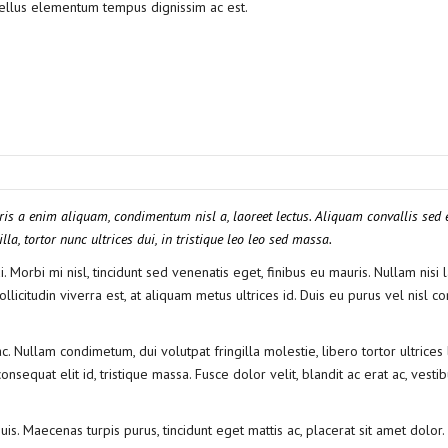
tellus elementum tempus dignissim ac est.
ris a enim aliquam, condimentum nisl a, laoreet lectus. Aliquam convallis sed e
la, tortor nunc ultrices dui, in tristique leo leo sed massa.
 Morbi mi nisl, tincidunt sed venenatis eget, finibus eu mauris. Nullam nisi l
llicitudin viverra est, at aliquam metus ultrices id. Duis eu purus vel nisl
Nullam condimetum, dui volutpat fringilla molestie, libero tortor ultrices 
nsequat elit id, tristique massa. Fusce dolor velit, blandit ac erat ac, vesti
is. Maecenas turpis purus, tincidunt eget mattis ac, placerat sit amet dolor