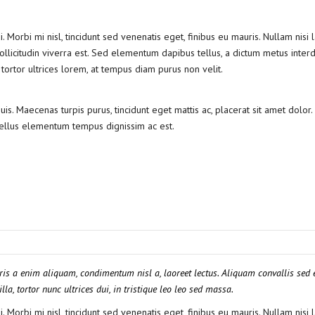
 Morbi mi nisl, tincidunt sed venenatis eget, finibus eu mauris. Nullam nisi l
ollicitudin viverra est. Sed elementum dapibus tellus, a dictum metus inter
 tortor ultrices lorem, at tempus diam purus non velit.
is. Maecenas turpis purus, tincidunt eget mattis ac, placerat sit amet dolor
tellus elementum tempus dignissim ac est.
ris a enim aliquam, condimentum nisl a, laoreet lectus. Aliquam convallis sed e
la, tortor nunc ultrices dui, in tristique leo leo sed massa.
 Morbi mi nisl, tincidunt sed venenatis eget, finibus eu mauris. Nullam nisi l