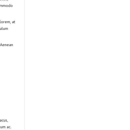
 commodo
lorem, at
bulum
. Aenean
acus,
dum ac.