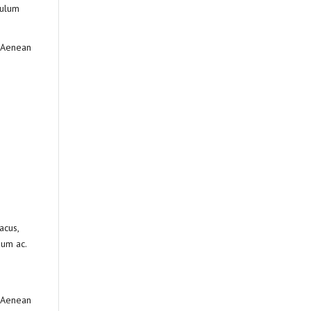
bulum
. Aenean
acus,
dum ac.
. Aenean