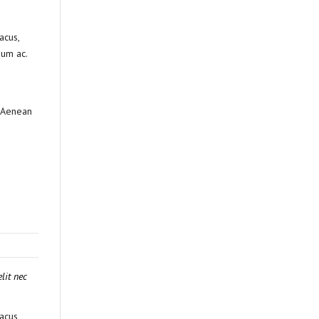
acus,
dum ac.
. Aenean
lit nec
acus,