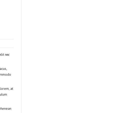
lit nec
acus,
 commodo
lorem, at
bulum
. Aenean